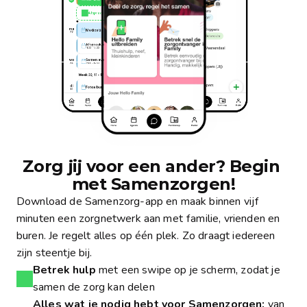
Afspraak toevoegen
21
ma
Medicatie ophalen
22
Afspraak met fysio
11:00 - 12:00
wo
Samen avondeten
24
16:00 - 18:00
Week 33, 11 - 17 augustus
di
Fotoalbum maken
12
wo
Wandelen met bewoners
13
13 augustus
ma
Uit eten
20
11:00 - 12:00
Jij
Willem
Marie
Dirk
do
Samen avondeten
22
16:00 - 18:00
September 2025
Zorg jij voor een ander? Begin 
ma 15:21
Chat
met Samenzorgen!
Iedereen
Willem: Ik kook vanavond wel voor mama!
Week 33, 11 - 17 augustus
Download de Samenzorg-app en maak binnen vijf
za
Agenda
Fotoalbum maken
22
Koken Mams
woensdag 13 augustus
minuten een zorgnetwerk aan met familie, vrienden en
Afspraak met fysio
11:00 - 12:00
Actiepunt
Boodschappen doen
ma
Samen avondeten
buren. Je regelt alles op één plek. Zo draagt iedereen
dinsdag 17 augustus
8
16:00 - 18:00
zijn steentje bij.
Betrek hulp
met een swipe op je scherm, zodat je
samen de zorg kan delen
Alles wat je nodig hebt voor Samenzorgen:
van