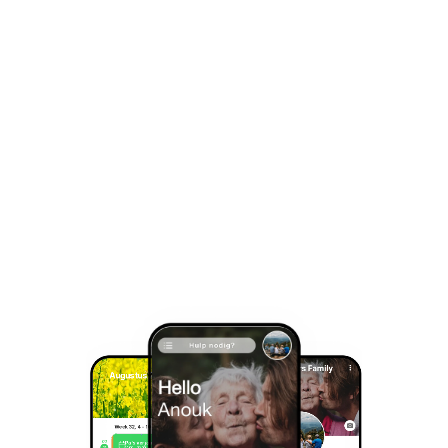
Zorg je voor iemand die even niet alles zelf kan? Doe 
het niet alleen. Deel de zorg met Hello 24/7.
Direct verzilveren
Augustus 2025
Week 32, 4 - 10 augustus
zo
Pa's verjaardag feest
21
14:00 - 20:00