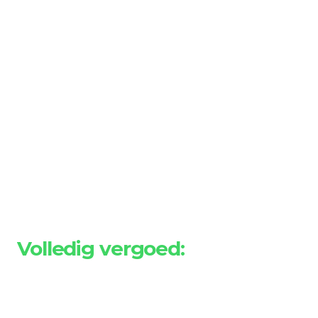
Volledig vergoed
:
IZZ Zorgverzekering door CZ