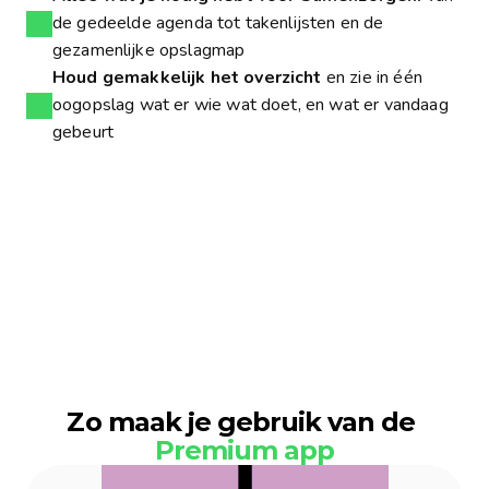
de gedeelde agenda tot takenlijsten en de
gezamenlijke opslagmap
Houd gemakkelijk het overzicht
en zie in één
oogopslag wat er wie wat doet, en wat er vandaag
gebeurt
Ben
je
aanvullend
verzekerd
met
de
IZZ
Zorgverzekering
via
CZ?
Dan
wordt
het
jaarabonnement
voor
Hello
Premium
voor
100%
vergoed
Direct verzilveren
Zo maak je gebruik van de 
Premium app