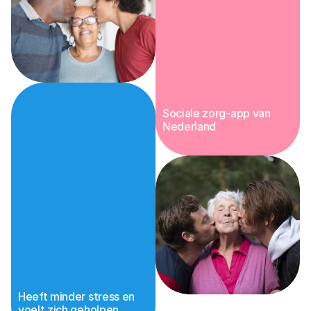
Sociale zorg-app van 
68
%
Nederland
Heeft minder stress en 
voelt zich geholpen