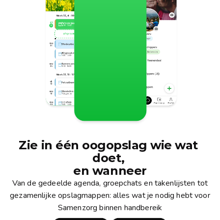
dinsdag 17 augustus
Week 32, 4 - 10 augustus
zo
Pa's verjaardag feest
21
14:00 - 20:00
Afspraak toevoegen
21
ma
Medicatie ophalen
22
Betrek snel de 
Afspraak met fysio
Hello Family
11:00 - 12:00
zorgontvanger in de Family
uitbreiden
Betrek eenvoudig je ouder(s) bij de 
Thuishulp, neef, 
Family. Handig, makkelijk en 
wo
Samen avondeten
kleinkinderen
24
16:00 - 18:00
gezellig
Week 33, 11 - 17 augustus
di
Fotoalbum maken
12
wo
Wandelen met bewoners
13
13 augustus
ma
Uit eten
Jij
Willem
Marie
Dirk
20
11:00 - 12:00
do
Samen avondeten
22
16:00 - 18:00
September 2025
Zie in één oogopslag wie wat 
doet, 
Week 33, 11 - 17 augustus
za
Fotoalbum maken
22
en wanneer
Afspraak met fysio
11:00 - 12:00
Van de gedeelde agenda, groepchats en takenlijsten tot
ma
Samen avondeten
8
16:00 - 18:00
gezamenlijke opslagmappen: alles wat je nodig hebt voor
Samenzorg binnen handbereik