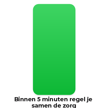
ma 15:21
Chat
Iedereen
Willem: Ik kook vanavond wel voor mama!
Agenda
Koken Mams
woensdag 13 augustus
Actiepunt
Boodschappen doen
dinsdag 17 augustus
Hello 24/7
Zojuist
Nieuwe afspraak gemaakt: Rit ziekenhuis
18:00 Ikazia Rotterdam
Betrek snel de 
Hello Family
zorgontvanger in de Family
uitbreiden
Betrek eenvoudig je ouder(s) bij de 
Thuishulp, neef, 
Family. Handig, makkelijk en 
kleinkinderen
gezellig
Hello 24/7
Zojuist
Rit ziekenhuis: Sandra pakt het op
Jij
Willem
Marie
Dirk
Binnen 5 minuten regel je 
samen de zorg