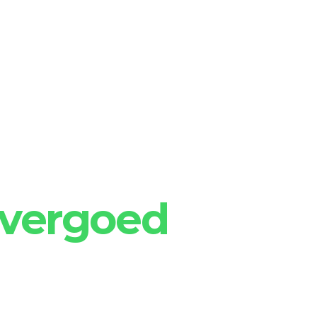
kan de app?
Community
Voor organisaties
Prijzen
 vergoed
 niet alles zelf kan? Doe het niet alleen. 