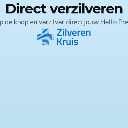
Direct verzilveren
op de knop en verzilver direct jouw Hello P
Scan mij
App Store
Google Play