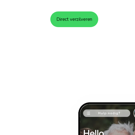
Deel de zorg met Hello 24/
Direct verzilveren
Augustus 2025