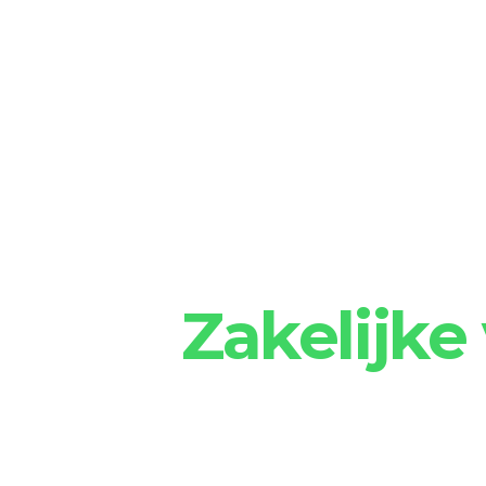
Wat 
Zakelijke
OHRA
Zorg je voor iemand die even