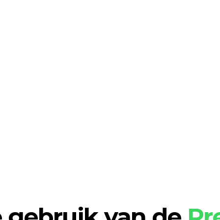
ma 15:21
 mama!
vullend
verzekerd
via
eren
Kruis?
Dan
wordt
ement
voor
Hello
Pr
100%
vergoed
Direct verzilveren
 gebruik van de 
Pr