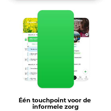
ma 15:21
Chat
Iedereen
Willem: Ik kook vanavond wel voor mama!
Agenda
Koken Mams
woensdag 13 augustus
Augustus 2025
Actiepunt
Boodschappen doen
dinsdag 17 augustus
Week 32, 4 - 10 augustus
zo
Pa's verjaardag feest
21
14:00 - 20:00
Afspraak toevoegen
21
ma
Medicatie ophalen
22
Betrek snel de 
Afspraak met fysio
Hello Family
11:00 - 12:00
zorgontvanger in de Family
uitbreiden
Betrek eenvoudig je ouder(s) bij de 
Thuishulp, neef, 
Family. Handig, makkelijk en 
wo
Samen avondeten
kleinkinderen
24
16:00 - 18:00
gezellig
Week 33, 11 - 17 augustus
di
Fotoalbum maken
12
wo
Wandelen met bewoners
13
13 augustus
ma
Uit eten
Jij
Willem
Marie
Dirk
20
11:00 - 12:00
do
Samen avondeten
22
16:00 - 18:00
September 2025
Één touchpoint voor de 
informele zorg
Week 33, 11 - 17 augustus
za
Fotoalbum maken
22