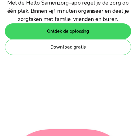
Met de Hello Samenzorg-app regel je de zorg op
Afspraak met fysio
11:00 - 12:00
één plek. Binnen vijf minuten organiseer en deel je
ma
Samen avondeten
8
16:00 - 18:00
zorgtaken met familie, vrienden en buren.
Ontdek de oplossing
Download gratis