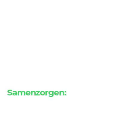
Samenzorgen:
Dé nieuwe manier om de 
informele zorg te betrekken